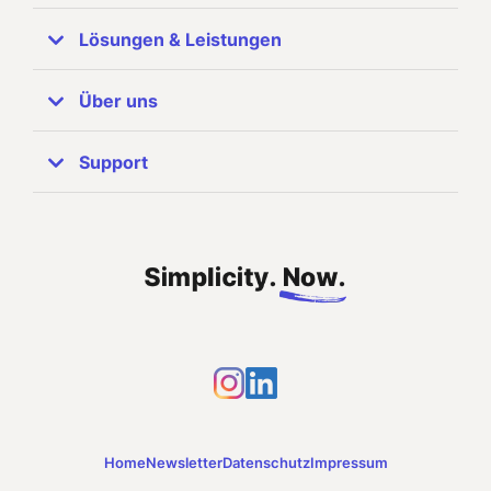
Lösungen & Leistungen
ERP Systeme
Über uns
SAP Business One
Unternehmen
Support
Referenzen
SAP Partner
Zuhören & Beraten
Support-Info
Unser Team
Implementierung & Anpassung
Fernwartung TeamViewer
Karriere
Wartung & Updates
Ticketsystem
Aktuelles
Home
Newsletter
Datenschutz
Impressum