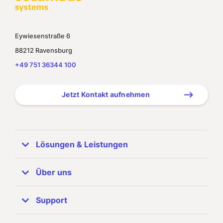
Eywiesenstraße 6
88212 Ravensburg
+49 751 36344 100
Jetzt Kontakt aufnehmen
Lösungen & Leistungen
ERP Systeme
Über uns
SAP Business One
Unternehmen
Support
Referenzen
SAP Partner
Zuhören & Beraten