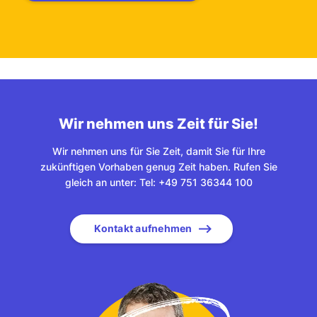
Wir nehmen uns Zeit für Sie!
Wir nehmen uns für Sie Zeit, damit Sie für Ihre
zukünftigen Vorhaben genug Zeit haben. Rufen Sie
gleich an unter: Tel: +49 751 36344 100
Kontakt aufnehmen