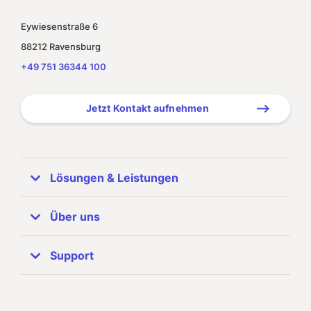
Eywiesenstraße 6
88212 Ravensburg
+49 751 36344 100
Jetzt Kontakt aufnehmen
Lösungen & Leistungen
ERP Systeme
Über uns
SAP Business One
Unternehmen
Support
Referenzen
SAP Partner
Zuhören & Beraten
Support-Info
Unser Team
Implementierung & Anpassung