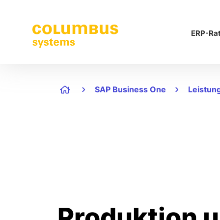
ERP-Ra
SAP Business One
Leistun
Produktion u