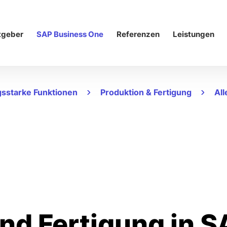
tgeber
SAP Business One
Referenzen
Leistungen
gsstarke Funktionen
Produktion & Fertigung
All
nd Fertigung
in S