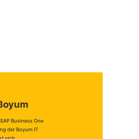
 Boyum
s SAP Business One
ung der Boyum IT
st sich