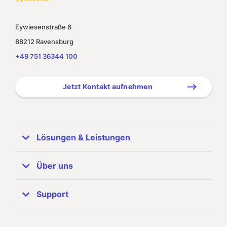
Eywiesenstraße 6
88212 Ravensburg
+49 751 36344 100
Jetzt Kontakt aufnehmen
Lösungen & Leistungen
ERP Systeme
Über uns
SAP Business One
Unternehmen
Support
Referenzen
SAP Partner
Zuhören & Beraten
Support-Info
Unser Team