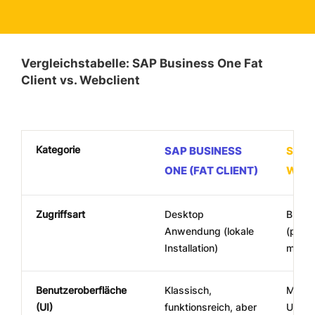
Vergleichstabelle: SAP Business One Fat
Client vs. Webclient
Kategorie
SAP BUSINESS
SAP 
ONE (FAT CLIENT)
WEBC
Zugriffsart
Desktop
Brows
Anwendung (lokale
(plat
Installation)
mobilf
Benutzeroberfläche
Klassisch,
Modern
(UI)
funktionsreich, aber
UX/UI