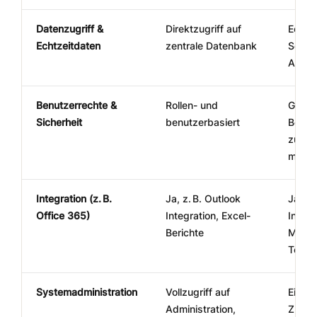
Datenzugriff &
Direktzugriff auf
Echtz
Echtzeitdaten
zentrale Datenbank
Servi
API)
Benutzerrechte &
Rollen- und
Gleic
Sicherheit
benutzerbasiert
Berec
zusät
mögli
Integration (z. B.
Ja, z. B. Outlook
Ja, z.
Office 365)
Integration, Excel-
Integr
Berichte
Micro
Team
Systemadministration
Vollzugriff auf
Einge
Administration,
Zugrif