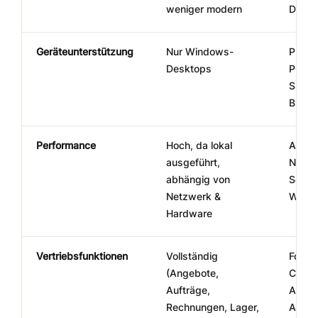
weniger modern
Dashb
Geräteunterstützung
Nur Windows-
Platt
Desktops
PC, M
Smart
Brows
Performance
Hoch, da lokal
Abhän
ausgeführt,
Netzw
abhängig von
Server
Netzwerk &
Webb
Hardware
Vertriebsfunktionen
Vollständig
Fokus 
(Angebote,
CRM (
Aufträge,
Auftr
Rechnungen, Lager,
Artike