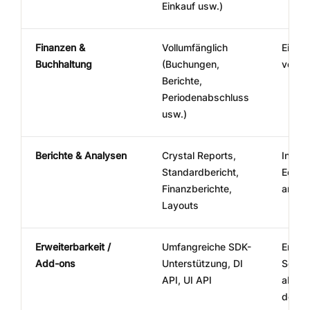
Einkauf usw.)
Finanzen &
Vollumfänglich
Einges
Buchhaltung
(Buchungen,
vollst
Berichte,
Periodenabschluss
usw.)
Berichte & Analysen
Crystal Reports,
Integr
Standardbericht,
Echtz
Finanzberichte,
analyt
Layouts
Erweiterbarkeit /
Umfangreiche SDK-
Erwei
Add-ons
Unterstützung, DI
Servic
API, UI API
aber 
der Fa