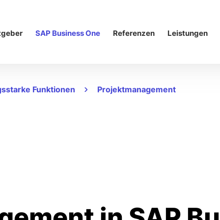
tgeber
SAP Business One
Referenzen
Leistungen
gsstarke Funktionen
Projektmanagement
agement
in SAP Bu