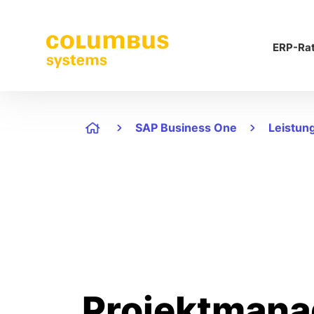
ERP-Ra
SAP Business One
Leistun
Projektman