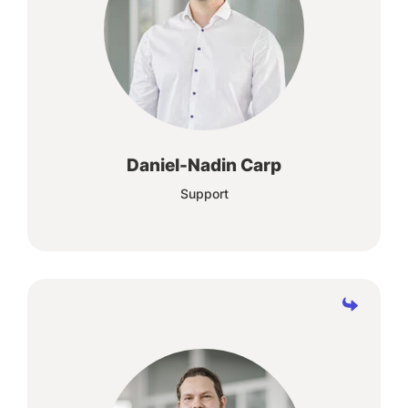
Wenn unser Kunde am Ende des Tages
zufrieden ist, ist unser Job „done “.
Daniel-Nadin Carp
Support