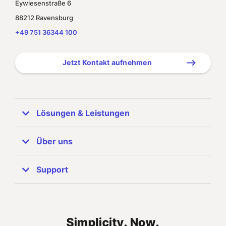
Eywiesenstraße 6
88212 Ravensburg
+49 751 36344 100
Jetzt Kontakt aufnehmen
Lösungen & Leistungen
ERP Systeme
Über uns
SAP Business One
Unternehmen
Support
Referenzen
SAP Partner
Zuhören & Beraten
Support-Info
Unser Team
Implementierung & Anpassung
Fernwartung TeamViewer
Karriere