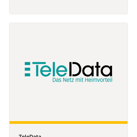
TeleData