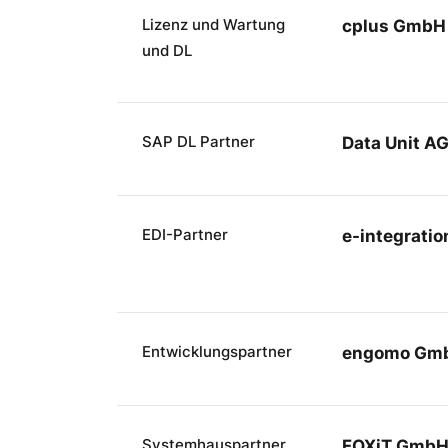
Lizenz und Wartung
cplus GmbH
und DL
SAP DL Partner
Data Unit A
EDI-Partner
e-integrati
Entwicklungspartner
engomo Gm
Systemhauspartner
FOXiT Gmb