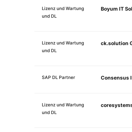
Lizenz und Wartung
Boyum IT So
und DL
Lizenz und Wartung
ck.solution
und DL
SAP DL Partner
Consensus I
Lizenz und Wartung
coresystem
und DL