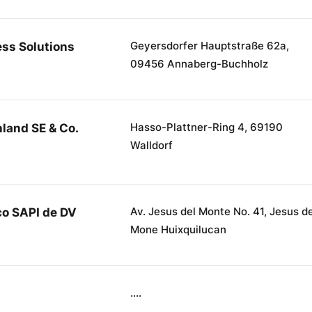
Geyersdorfer Hauptstraße 62a,
ess Solutions
09456 Annaberg-Buchholz
Hasso-Plattner-Ring 4, 69190
land SE & Co.
Walldorf
Av. Jesus del Monte No. 41, Jesus de
co SAPI de DV
Mone Huixquilucan
....