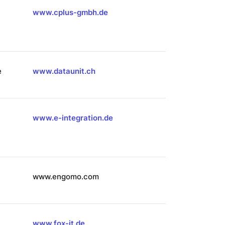
www.cplus-gmbh.de
e
www.dataunit.ch
www.e-integration.de
www.engomo.com
www.fox-it.de