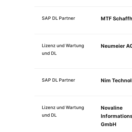
SAP DL Partner
MTF Schaff
Lizenz und Wartung
Neumeier A
und DL
SAP DL Partner
Nim Technol
Lizenz und Wartung
Novaline
und DL
Information
GmbH