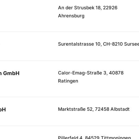
An der Strusbek 18, 22926
Ahrensburg
Surentalstrasse 10, CH-8210 Surse
G
Calor-Emag-Straße 3, 40878
on GmbH
Ratingen
Marktstraße 52, 72458 Albstadt
bH
Pillerfeld 4, 84529 Tittmoningen
H