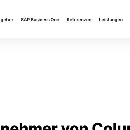
tgeber
SAP Business One
Referenzen
Leistungen
gnehmer
von Col