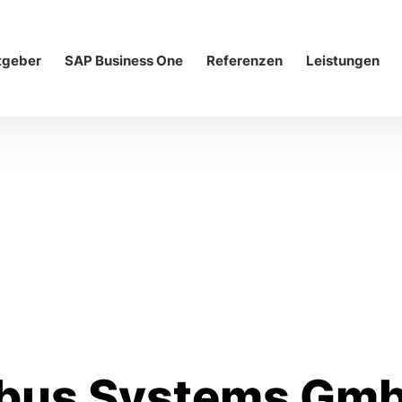
tgeber
SAP Business One
Referenzen
Leistungen
bus Systems Gm