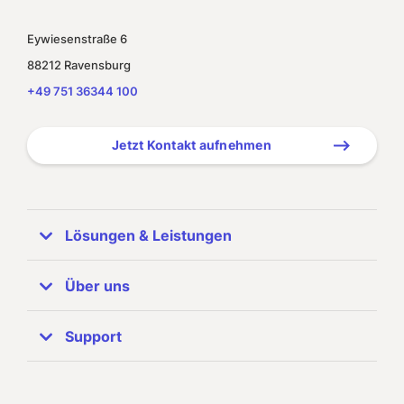
Eywiesenstraße 6
88212 Ravensburg
+49 751 36344 100
Jetzt Kontakt aufnehmen
Lösungen & Leistungen
ERP Systeme
Über uns
SAP Business One
Unternehmen
Support
Referenzen
SAP Partner
Zuhören & Beraten
Support-Info
Unser Team